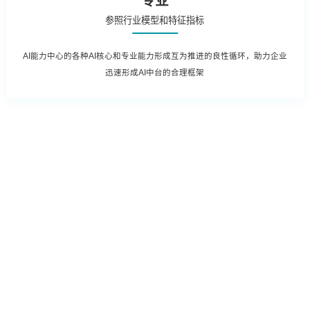
专业
参照行业模型和特征指标
AI能力中心的各种AI核心和专业能力形成互为推进的良性循环，助力企业
迅速形成AI中台的合理框架