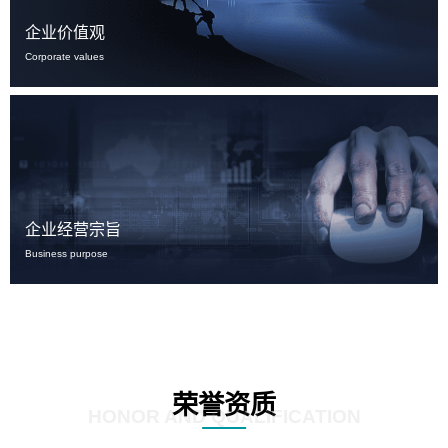
企业价值观
Corporate values
企业经营宗旨
Business purpose
荣誉资质
HONOR AND QUALIFICATION