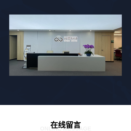
在线留言
ONLINE MESSAGE