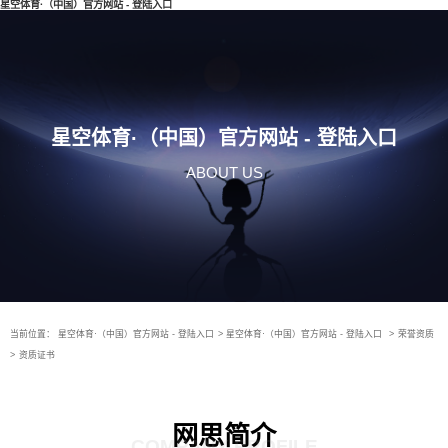
星空体育·（中国）官方网站 - 登陆入口
星空体育·（中国）官方网站 - 登陆入口
ABOUT US
当前位置：
星空体育·（中国）官方网站 - 登陆入口
>
星空体育·（中国）官方网站 - 登陆入口
>
荣誉资质
>
资质证书
网思简介
COMPANY PROFILE