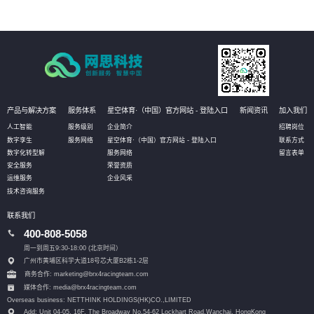
产品与解决方案
服务体系
星空体育·（中国）官方网站 - 登陆入口
新闻资讯
加入我们
人工智能
服务级别
企业简介
招聘岗位
数字孪生
服务网络
星空体育·（中国）官方网站 - 登陆入口
联系方式
数字化转型解
服务网络
留言表单
安全服务
荣誉资质
运维服务
企业风采
技术咨询服务
联系我们
400-808-5058
周一到周五9:30-18:00 (北京时间）
广州市黄埔区科学大道18号芯大厦B2栋1-2层
商务合作: marketing@brx4racingteam.com
媒体合作: media@brx4racingteam.com
Overseas business: NETTHINK HOLDINGS(HK)CO.,LIMITED
Add: Unit 04-05, 16F, The Broadway No.54-62 Lockhart Road,
Wanchai, HongKong