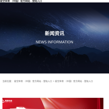
星空体育·（中国）官方网站 - 登陆入口
新闻资讯
NEWS INFORMATION
当前位置：
星空体育·（中国）官方网站 - 登陆入口
>
星空体育·（中国）官方网站 - 登陆入口