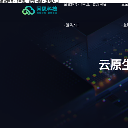
星空体育·（中国）官方网站 - 登陆入口
星空体育·（中国）官方网站
星空
- 登陆入口
- 
云原