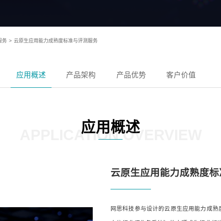
服务
>
云原生应用能力成熟度标准与评测服务
应用概述
产品架构
产品优势
客户价值
应用概述
APPLICATION OVERVIEW
云原生应用能力成熟度标
网思科技参与设计的云原生应用能力成熟