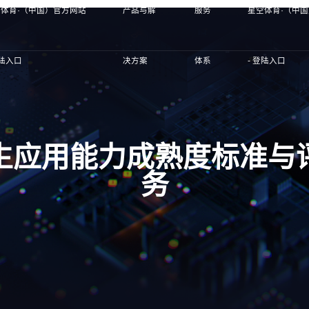
体育·（中国）官方网站
产品与解
服务
星空体育·（中
登陆入口
决方案
体系
- 登陆入口
生应用能力成熟度标准与
务