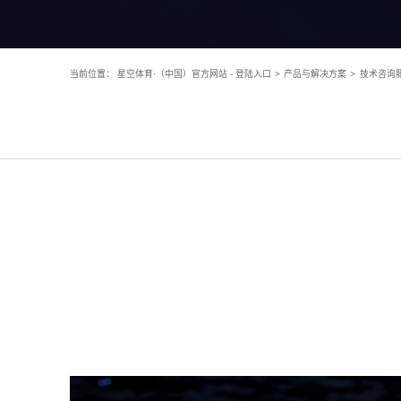
当前位置：
星空体育·（中国）官方网站 - 登陆入口
>
产品与解决方案
>
技术咨询