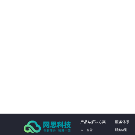
客户可以更全面地进行业务创新和升级，利用云
客户可更
原生能力提升业务系统的智能化、数据化和数字
量成本，
化，推动业务创新和升级，提高企业的竞争力和
划，降低
市场占有率。
01
产品与解决方案
服务体系
人工智能
服务级别