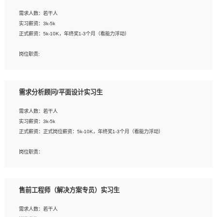
工作要求:
需求人数：若干人
1. 熟悉 Javascript, CSS, HTML, Vue, Git;
实习薪资：3k-5k
2. 熟悉前端常用框架, 能独立完成设计给予的 UI 效果;
正式薪资：5k-10K，年终奖1-3个月（看能力浮动）
3. 有良好的代码习惯, 低级错误出现频率低;
4. 具备优秀的沟通和协调能力，能承受比较大的工作压力;
岗位职责:
5. 自我驱动力强, 能自主学习新知识新技术, 并具有较强的自学能力;
1. 为企业客户提供软件技术服务。包括安装、升级、配置、调优、故障诊断等工
6. 了解前端设计及后端开发, 可快速和同事对接工作;
作；
7. 了解或熟悉 WebGL 及相关框架优先。
2. 在此基础上，并能为客户提供客户化技术支持方案，提升软件使用效率与价值。
需求分析顾问/平面设计实习生
任职要求:
需求人数：若干人
1. 计算机专业相关背景；
实习薪资：3k-5k
2. 自我学习和动手能力强，对操作系统、数据库有一定基础和兴趣；
正式薪资：正式岗位薪资：5k-10K，年终奖1-3个月（看能力浮动）
3.沟通能力强、有基础客户服务意识。
岗位职责：
1、 沟通客户需求，分析其实施的可行性，辅助项目经理完成展示策划、设计；
2、 把握设计时间节点，控制设计进度，完成展示设计任务；
3、配合平面设计师完成项目最终的整体汇报方案；参与项目例会，项目完工总结报
售前工程师（解决方案专员）实习生
告，设计项目文件管理和资料库维护；
4、 创新设计表现形式，优化流程、提高设计工作效率；
需求人数：若干人
5、 设计内容包括但不限于：展厅/博物馆/展馆的规划与空间设计，人机界面设计，