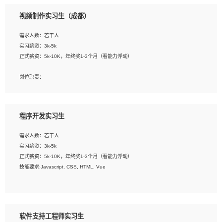
3、配合平面设计师完成项目最终的整体汇报方案；参与项目例会，项目完工总结报
视频制作实习生（成都）
告，设计项目文件管理和资料库维护；
4、 创新设计表现形式，优化流程、提高设计工作效率；
需求人数：若干人
5、 设计内容包括但不限于：展厅/博物馆/展馆的规划与空间设计，人机界面设计，
实习薪资：3k-5k
标志及吉祥物设计，效果图后期处理等。
正式薪资：5k-10K，年终奖1-3个月（看能力浮动）
岗位要求：
岗位职责：
1、艺术设计类相关专业；
1、各类企业宣传片视频的剪辑和片头片尾包装；
2、热爱展览展示设计工作，熟悉行业动向，设计专业知识和产品专业知识；
2、广告片的后期剪辑与整体特效合成；
3、具有良好的人际沟通、准确判断客户需求并执行的能力、较强的团队合作能力和
3、特效及动画制作并了解后期合成软件。
服务意识。
程序开发实习生
岗位要求：
需求人数：若干人
1、热爱影视，责任心强，有强烈的兴趣和后期制作的主观能动性；
实习薪资：3k-5k
2、熟练使用After Effect、Photo Shop、熟练掌握视频剪辑和特效包装软件；
正式薪资：5k-10K，年终奖1-3个月（看能力浮动）
3、能对影片后期进行整体调色控制，具备一定审美感；
技能要求:Javascript, CSS, HTML, Vue
4、在剪辑上会思考，有一定编导思维；
5、踏实， 勤奋，愿意在工作中不断学习，提高自我；
工作职责：
6、能与同事友好相处。
1. 负责公司的前端项目的开发;
2. 负责公司已有项目的维护及迭代;
软件支持工程师实习生