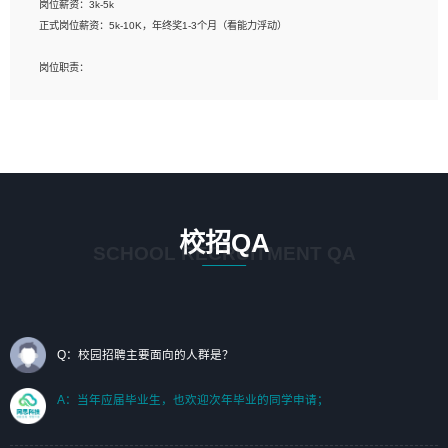
岗位薪资：3k-5k
标志及吉祥物设计，效果图后期处理等。
正式岗位薪资：5k-10K，年终奖1-3个月（看能力浮动）
岗位要求：
岗位职责：
1、艺术设计类相关专业；（其中需求分析顾问不限专业）
1、完成主要工作：项目解决方案策划与编写，项目投标方案编写、项目申报方案编
2、热爱展览展示设计工作，熟悉行业动向，设计专业知识和产品专业知识；
写；
3、具有良好的人际沟通、准确判断客户需求并执行的能力、较强的团队合作能力和
2、人才队伍建设：完善SPL人才沉淀，积聚力量，为公司各省项目打单提供全面支
服务意识。
撑。
任职要求：
1. 熟悉 Javascript, CSS, HTML, Vue, Git;
校招QA
2. 熟悉 前端常用框架, 能独立完成设计给予的 UI 效果;
SCHOOL RECRUITMENT QA
3. 有良好的代码习惯, 低级错误出现频率低;
4. 具备优秀的沟通和协调能力，能承受比较大的工作压力;
5. 自我驱动力强, 能自主学习新知识新技术, 并具有较强的自学能力;
6. 了解前端设计及后端开发, 可快速和同事对接工作;
7. 了解或熟悉 WebGL 及相关框架优先。
Q：校园招聘主要面向的人群是？
（岗位人员专职于行业应用解决方案、项目申报方案、投标方案的策划编写）
A：当年应届毕业生，也欢迎次年毕业的同学申请；