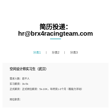
简历投递：
hr@brx4racingteam.com
分类1
分类2
分类3
空间设计师实习生（武汉）
需求人数：若干人
实习薪资：3k-5k
正式薪资：正式岗位薪资：5k-10K，年终奖1-3个月（看能力浮动）
岗位职责：
1、 沟通客户需求，分析其实施的可行性，辅助项目经理完成展示策划、设计；
2、 把握设计时间节点，控制设计进度，完成展示设计任务；