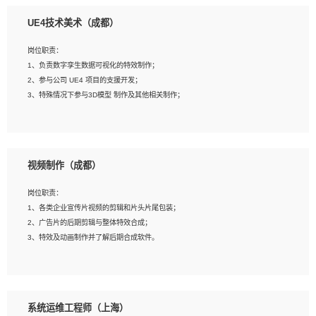
1、全日制本科相关专业，具有相关开发经验?年以上；
UE4技术美术（成都）
2、熟练掌握 Unity3D 程序开发，精通 C# 语言开发；
3、具有大量插件的使用调试经历，开发测试过 UWP 端程序者优先；
岗位职责：
4、有良好的沟通能力和团队合作意识；
1、负责数字孪生数据可视化的特效制作；
5、开发过 HoloLens 程序者优先。
2、参与公司 UE4 项目的支援开发；
3、特殊情况下参与3D模型 制作及其他相关制作；
岗位要求：
1、全日制本科以上学历，美术、动画相关专业毕业，具有相关效果制作经验2年以
视频制作（成都）
上；
2、熟练掌握 Particle 或 Niagara 制作特效模块；
岗位职责：
3、想象力丰富, 有一定的艺术审美深度；
1、各类企业宣传片视频的剪辑和片头片尾包装；
4、有良好的场景特效搭建功底；
2、广告片的后期剪辑与整体特效合成；
5、熟悉 3Ds Max 或者 Maya；
3、特效及动画制作并了解后期合成软件。
6、有良好的沟通能力和团队合作意识；
7、参与过建筑结构表现相关项目者优先
岗位要求：
1、热爱影视，责任心强，有强烈的兴趣和后期制作的主观能动性；
系统运维工程师（上海）
2、熟练使用After Effect、Photo Shop、熟练掌握视频剪辑和特效包装软件；