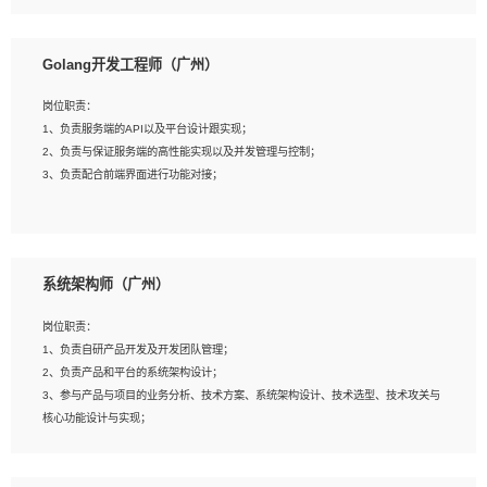
8、具有HCIE/H3CIE/VMware/阿里云等云计算方向认证者优先；
岗位要求：
1、本科以上相关专业毕业，拥有三年以上相关数据工作经验经验。
Golang开发工程师（广州）
2、熟悉PostgreSQL、redis、MongoDB、ElasticSearch等开源数据库运维管理，
拥有开发经验优先。
岗位职责：
3、熟悉Oracle、MySQL、SQLServer中一种或多种优先。
1、负责服务端的API以及平台设计跟实现；
4、熟悉Hadoop、HBASE、Spark等大数据平台优先。
2、负责与保证服务端的高性能实现以及并发管理与控制；
5、熟悉linux或任意一种unix操作系统，如有较强操作系统侧工作经验者优先。
3、负责配合前端界面进行功能对接；
6、具备丰富的项目实施经验，较强的自我学习能力。
7、责任心强，为人友好，沟通能力强，具有良好的团队意识。
岗位要求：
1、本科及以上学历，计算机相关专业；
系统架构师（广州）
2、1年以上Golang开发工作经验，能独立完成相应项目开发；
3、基础扎实、熟悉数据结构与算法，熟悉多线程、多进程、IO复用等并发编程思维
岗位职责：
与实现，熟悉常用开源框架及设计模式；
1、负责自研产品开发及开发团队管理；
4、熟悉Golang、连接池、消息队列等组件使用、熟悉后端开发、测试、调试流程
2、负责产品和平台的系统架构设计；
跟工具使用；
3、参与产品与项目的业务分析、技术方案、系统架构设计、技术选型、技术攻关与
5、对技术有激情，喜欢钻研，能快速接受和掌握新技术，学习能力和工作责任心
核心功能设计与实现；
强，良好的沟通表达能力和团队协作能力。
4、根据业务及技术发展，做前瞻性的技术分析、研究及应用；
5、根据业务架构设计与业务需求，上接业务设计下接系统设计，编写系统概要设
计，指导技术骨干进行系统详细设计。