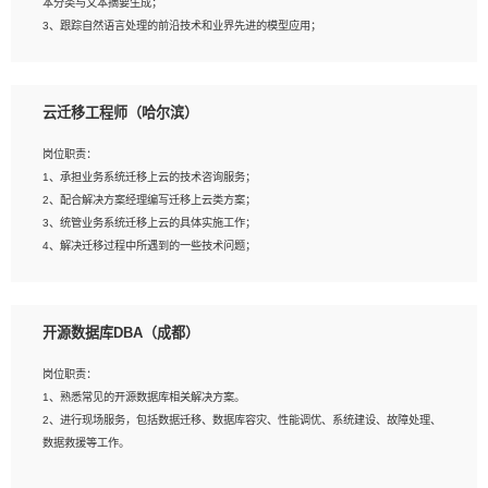
本分类与文本摘要生成；
5、沟通表达能力强，具备团队协作能力。
3、跟踪自然语言处理的前沿技术和业界先进的模型应用；
4、负责问答系统的搭建和知识图谱的建立；
云迁移工程师（哈尔滨）
岗位要求：
1、1年及以上自然语言处理方向研究或工作经验，统招本科及以上学历；
岗位职责：
2、熟悉tensorflow，keras，pytorch等常规深度学习框架，快速根据客户需求实现
1、承担业务系统迁移上云的技术咨询服务；
有效的模型；
2、配合解决方案经理编写迁移上云类方案；
3、熟悉掌握至少一种编程语言，如：Python，Java；
3、统管业务系统迁移上云的具体实施工作；
4、 熟悉NLP相关算法与实现；
4、解决迁移过程中所遇到的一些技术问题；
5、至少有一次及以上问答系统的项目实践，熟悉问答系统全流程开发者优先；
6、有较强的问题分析和处理能力，良好的团队合作意识；
7、 参与过相关竞赛或科研项目者优先。
岗位要求：
开源数据库DBA（成都）
1、专科及以上学历，三年以上工作经验，计算机等相关专业；
2、具备常见业务系统资源评估、部署优化和故障排查的能力；
岗位职责：
3、熟悉常见操作系统、存储、网络、 IO 等相关原理；
1、熟悉常见的开源数据库相关解决方案。
4、具有迁移工具实操经验，具备P2V、V2V迁移能力；
2、进行现场服务，包括数据迁移、数据库容灾、性能调优、系统建设、故障处理、
5、熟练华为、VMware虚拟化、云计算及云存储技术；
数据救援等工作。
6、熟悉主流数据库、应用服务器、中间件部署架构和运维方法；
7、具备资源池迁移、应用及数据迁移、异构数据迁移相关经验；