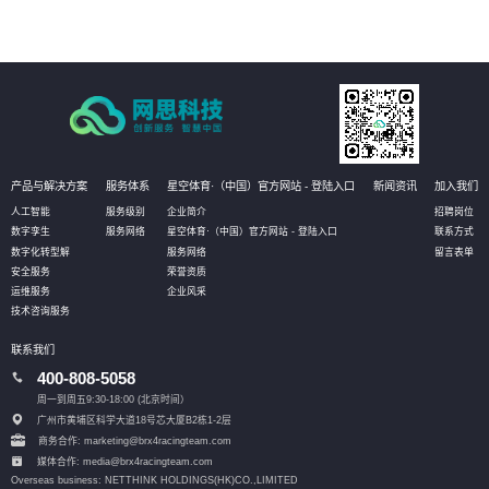
产品与解决方案
服务体系
星空体育·（中国）官方网站 - 登陆入口
新闻资讯
加入我们
人工智能
服务级别
企业简介
招聘岗位
数字孪生
服务网络
星空体育·（中国）官方网站 - 登陆入口
联系方式
数字化转型解
服务网络
留言表单
安全服务
荣誉资质
运维服务
企业风采
技术咨询服务
联系我们
400-808-5058
周一到周五9:30-18:00 (北京时间）
广州市黄埔区科学大道18号芯大厦B2栋1-2层
商务合作: marketing@brx4racingteam.com
媒体合作: media@brx4racingteam.com
Overseas business: NETTHINK HOLDINGS(HK)CO.,LIMITED