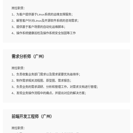
3、能对影片后期进行整体调色控制，具备一定审美感；
岗位职责：
4、在剪辑上会思考，有一定编导思维；
1、为客户提供基于Linux系统的运维支撑服务；
5、踏实， 勤奋，愿意在工作中不断学习，提高自我；
2、解答客户针对Linux及开源软件系统的咨询需求；
6、能与同事友好相处。
3、提供基于客户场景的自动化运维脚本；
4、操作系统健康巡检及操作系统安全加固等工作
岗位要求：
需求分析师（广州）
1、全日制本科计算机相关专业毕业，3年以上相关工作经验；
2、精通linux操作系统的运行维护，具有故障处理的能力
岗位职责：
3、熟练使用脚本语言，shell/python任一种，熟练使用Ansible
1、负责收集业务部门需求以及需求紧要优先级排序；
4、熟悉linux常见服务、中间件的基本原理、部署以及故障处理，如：Mysql、
2、制作需求相关流程图、原型图、需求报告；
Apache、Nginx、Zabbix、Kafka等
3、负责业务的需求调研、分析和管理工作，对需求文档进行管理；
5、熟悉主流虚拟化技术，如：VMware、KVM
4、发现业务操作流程中的痛点，并提出对应的解决方案；
6、具备网络方面的基础知识，熟悉常见的网络协议，如TCP/IP，转发原理，路由优
5、完成其他上级领导交予的任务和工作。
先级等
7、了解容器技术，熟悉docker或podman
8、有良好的文档编写能力和沟通能力，有RHCE证书优先
前端开发工程师（广州）
岗位要求：
1、本科以上学历，一年以上需求分析相关经验者优先；
岗位职责：
2、熟悉产品及需求规划工具，如:Axure、Xmind、MS Project等；