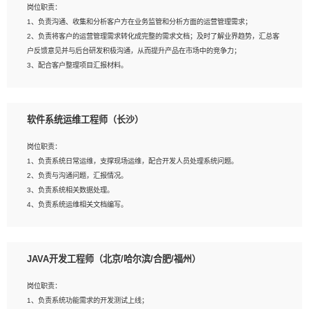
岗位职责：
建深度学习系统环境；
1、负责沟通、收集和分析客户方在业务监管和分析方面的运营管理需求；
4、熟悉OPENCV、HALCON等常用图像处理软件，熟练进行图像处理；
2、负责将客户的运营管理需求转化成完整的需求文档；及时了解业界趋势，汇总客
5、熟悉主流的分类算法、聚类算法和关联分析算法原理，能熟练使用神经网络算法
户反馈意见并与后台研发积极沟通，从而提升产品在市场中的竞争力；
的进行业务建模；
3、配合客户整理项目汇报材料。
6、对OCR领域有深入的研究，熟悉模型调参，压缩和整型化方法；
7、熟悉mysql、oracle、MongoDB、redis等其中一种数据库使用。
岗位要求：
软件系统运维工程师（长沙）
1、3年以上运营或解决方案的工作经验。
2、具备良好的逻辑能力、沟通能力和文字处理能力，能够从海量数据中发现关键特
岗位职责：
征，可独立提出完整的优化方案,并推动方案执行达成结果；熟练使用PPT、
1、负责系统日常运维，支撑现场运维，配合开发人员处理系统问题。
WORD、EXCEL等办公软件；
2、负责与沟通问题，汇报情况。
3、深入理解公司各项AI产品和技术信息；具有较强的文档编写能力，能独立撰写
3、负责系统相关数据处理。
PPT、方案建议书等，面试时需携带个人制作的专业PPT文件进行展示。
4、负责系统运维相关文档编写。
5、负责现场对接客户，沟通事项。
JAVA开发工程师（北京/哈尔滨/合肥/福州）
岗位要求：
1、计算机相关专业本科以上学历，1年以上软件系统运维经验。
岗位职责：
2、精通linux命令。
1、负责系统功能需求的开发测试上线；
3、熟悉oracle、mysql 数据库。