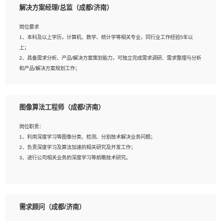
解决方案经理/总监（成都/济南）
岗位要求
岗位要求：
1、本科及以上学历，计算机、数学、统计学等相关专业，同行业工作经验5年以
1、全日制统招本科及以上学历，计算机相关专业毕业，5年以上开发工作经验；
上；
2、具有扎实的java编程功底和良好的编码习惯，有分布式、多线程及高并发系统开
2、具备需求分析、产品/解决方案策划能力，可独立完成需求调研、需求整理与分析
发经验和性能调优经验尤佳；熟悉JVM调优；掌握基础中间件、基础架构方案和云
和产品/解决方案规划工作；
平台、云产品功能特性，熟练使用相关平台的功能和了解其背后实现机制；
3、逻辑缜密，对用户产品/解决方案体验敏感，对数据敏感，有产品/解决方案意
3、精通主流开发框架经验，精通一门主流开发语言；熟悉主流开源框架源码；
识，有主见，以数据为驱动，以结果为导向；
4、具有一定的大中型项目参与经验，有中间件、基础组件和框架的研发经验，具备
4、具有丰富的AI产品/解决方案解决方案经验，能够针对客户的需求，快速响应输出
研发管理流程建设经验；
图像算法工程师（成都/济南）
相关的解决方案，包括视频分析、图像识别、NLP、OCR、机器学习等；
5、熟悉Spring、Mybatis等开源框架和常用apache组件,熟悉Web服务端开发的各
5、具备AI技术背景，掌握TensorFlow、PyTorch、Spark MLlib、SK-Learn等常见
种常用框架和技术Springboot、Shiro、springcloud等；熟悉Linux常用命令和了解
岗位职责：
AI算法框架，对人脸识别、目标检测、图像识别、OCR、NLP等AI算法有深刻理
常用脚本语言，较丰富的线上系统运维经验，复杂问题排查思路清晰。
1、利用深度学习等图像分类、检测、分割技术解决业务问题；
解。具有AI平台级产品/解决方案从业经验者优先。具有大数据技术背景者优先；
2、负责深度学习及算法加速的相关研究及开发工作；
6、具备良好的客户意识与沟通能力，善于学习思考、创新与团队协作，认真负责、
3、进行公司相关业务的深度学习等前瞻技术研究。
执行力与抗压力强。
岗位要求：
1、统招本科以上学历，图形图像、计算机或数学相关专业；
需求顾问（成都/济南）
2、2年以上图像处理开发经验，熟悉python和spark开发；
3、熟练使用TensorFlow、Theano、Keras 及 Caffe 任意一种主流深度学习框架搭