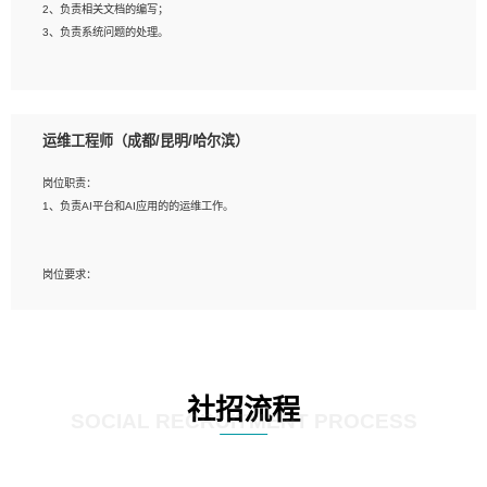
2、负责相关文档的编写；
4、善于沟通，具有良好的团队合作精神和协作能力。
3、负责系统问题的处理。
5、必须有实际的生产环境系统维护经验。
6、有中国移动安全态势系统相关项目经验优先考虑。
岗位要求：
1、精通java编程，熟悉vue和jsp编程；
运维工程师（成都/昆明/哈尔滨）
2、熟悉linux命令；
3、熟练使用springmvc、springcloud、webservice等框架进行开发；
岗位职责：
4、熟练使用oracle、mysql进行开发；
1、负责AI平台和AI应用的的运维工作。
5、熟悉流程开发如使用activiti；
6、计算机相关专业本科以上学历，3年以上开发工作经验。
岗位要求：
1、计算机相关专业，大专以上学历，2年以上开发运维工作经验；
2、必须具备的能力：有丰富的运维开发和K8S运维经验；熟悉K8S、Git、docker
等相关工具使用；熟练掌握Linux环境下的Shell语言 ；工作责任感强、具有良好的
沟通能力、服务意识；
3、掌握Linux环境下的Python编程语言；
社招流程
4、掌握DevOps思想、方法和流程。Jenkins工具使用；
SOCIAL RECRUITMENT PROCESS
5、掌握常见中间件配置与优化，如mysql、nginx等；
6、掌握服务器的维护，熟悉linux系统的常用操作；
7、掌握和第三方系统API接口的维护操作，和安全漏洞扫描的修复工作。