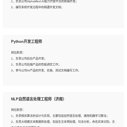
1、负责公司AlphaMind AI能力开放平台的前端开发；
3、具备良好的交流协调能力，有较强的责任感、工作积极主动；
2、编写系统开发过程中的相遇开发文档；
4、有较强的系统需求分析、文档编写能力、沟通能力；
5、具备与多团队合作的经验，良好团队协作精神；
岗位要求：
1、全日制本科及以上学历，计算机相关专业毕业，一年以上前端开发工作经验；
2、熟练掌握HTML、CSS、JavaScript等web相关技术；
Python开发工程师
3、熟悉react/vue/angular任何一种前端框架，熟悉react优先；
4、熟悉webpack配置和git操作；
岗位职责：
5、善于沟通，具有团队意识；
1、负责公司后台产品开发；
2、负责公司后端产品的性能调优工作；
3、参与公司AI产品的开发、实施、测试文档编写工作。
岗位要求:
1、计算机相关专业，本科及以上学历，2年以上后端开发经验，有过运营商项目经
NLP自然语言处理工程师（济南）
验的更佳；
2、熟练python编程语言，熟悉服务端开发流程，熟悉常见的算法和数据结构；
岗位职责：
3、熟悉数据库开发，熟悉Mysql、Oracle、MongoDb数据库应用开发其中一种；
1、负责相关算法的设计与实现，主要包括自然语言处理、通用机器学习算法；
4、熟悉Python Wed框架（Django/Flask...）代码能力优秀，熟悉编码规范和具备
2、负责大规模文本数据库处理，包括生文本预处理，句法分析，命名实体识别，文
良好的文档编写能力）；